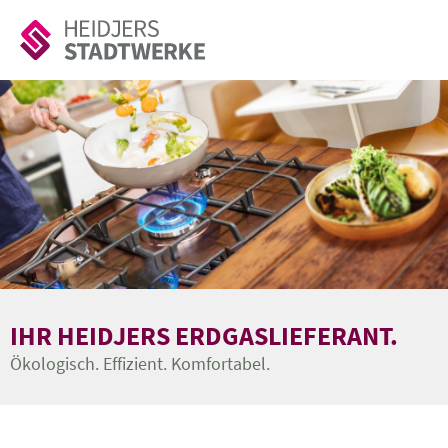
Zum Inhalt der Seite springen
Zur Navigation springen
Zur Suchen Seite springen
IHR HEIDJERS ERDGASLIEFERANT.
Ökologisch. Effizient. Komfortabel.