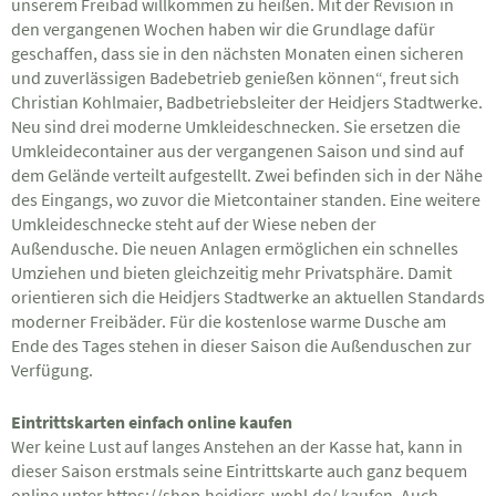
unserem Freibad willkommen zu heißen. Mit der Revision in
den vergangenen Wochen haben wir die Grundlage dafür
geschaffen, dass sie in den nächsten Monaten einen sicheren
und zuverlässigen Badebetrieb genießen können“, freut sich
Christian Kohlmaier, Badbetriebsleiter der Heidjers Stadtwerke.
Neu sind drei moderne Umkleideschnecken. Sie ersetzen die
Umkleidecontainer aus der vergangenen Saison und sind auf
dem Gelände verteilt aufgestellt. Zwei befinden sich in der Nähe
des Eingangs, wo zuvor die Mietcontainer standen. Eine weitere
Umkleideschnecke steht auf der Wiese neben der
Außendusche. Die neuen Anlagen ermöglichen ein schnelles
Umziehen und bieten gleichzeitig mehr Privatsphäre. Damit
orientieren sich die Heidjers Stadtwerke an aktuellen Standards
moderner Freibäder. Für die kostenlose warme Dusche am
Ende des Tages stehen in dieser Saison die Außenduschen zur
Verfügung.
Eintrittskarten einfach online kaufen
Wer keine Lust auf langes Anstehen an der Kasse hat, kann in
dieser Saison erstmals seine Eintrittskarte auch ganz bequem
online unter
https://shop.heidjers-wohl.de/
kaufen. Auch