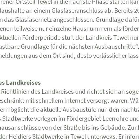
ner Ortsteil Tewel in die nächste Phase starten kan
Haushalte an einem Glasfaseranschluss ab. Bereits 20
 an das Glasfasernetz angeschlossen. Grundlage daf
denen teilweise nur einzelne Hausnummern als förder
ellen Förderperiode stuft der Landkreis Tewel nun v
astbare Grundlage für die nächsten Ausbauschritte“, e
meldungen aus dem Ort sind, desto verlässlicher las
es Landkreises
 Richtlinien des Landkreises und richtet sich an sog
ngeschränkt mit schnellem Internet versorgt waren. 
 ermöglicht die aktuelle Ausbaustufe nun den nachtr
rs Stadtwerke verlegen im Fördergebiet Leerrohre u
ausanschlüsse von der Straße bis ins Gebäude. Zur I
er Heidjers Stadtwerke in Tewel unterwegs. Er inf