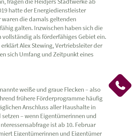
n, fragen die Heidjers Stadtwerke ab
19 hatte der Energiedienstleister
ür waren die damals geltenden
fähig galten. Inzwischen haben sich die
ollständig als förderfähiges Gebiet ein.
rklärt Alex Stewing, Vertriebsleiter der
sen sich Umfang und Zeitpunkt eines
enannte weiße und graue Flecken – also
Während frühere Förderprogramme häufig
äglichen Anschluss aller Haushalte in
nd setzen – wenn Eigentümerinnen und
nteressensabfrage ist ab 10. Februar
ormiert Eigentümerinnen und Eigentümer