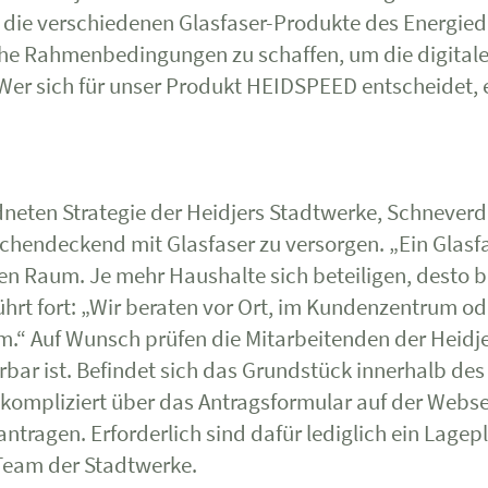
die verschiedenen Glasfaser-Produkte des Energiedien
che Rahmenbedingungen zu schaffen, um die digitale I
„Wer sich für unser Produkt HEIDSPEED entscheidet, 
rdneten Strategie der Heidjers Stadtwerke, Schnever
chendeckend mit Glasfaser zu versorgen. „Ein Glasfa
n Raum. Je mehr Haushalte sich beteiligen, desto bes
ührt fort: „Wir beraten vor Ort, im Kundenzentrum od
um.“ Auf Wunsch prüfen die Mitarbeitenden der Heidj
erbar ist. Befindet sich das Grundstück innerhalb 
mpliziert über das Antragsformular auf der Websei
ntragen. Erforderlich sind dafür lediglich ein Lagep
Team der Stadtwerke.